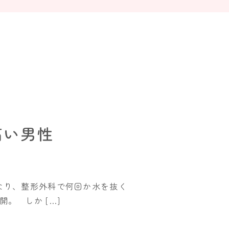
痛い男性
くなり、整形外科で何回か水を抜く
。 しか […]