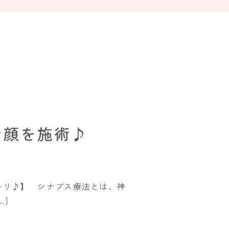
お顔を施術♪
キリ♪】 シナプス療法とは、神
]