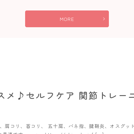
MORE
スメ♪セルフケア 関節トレー
、肩コリ、首コリ、 五十肩、バネ指、腱鞘炎、オスグッ