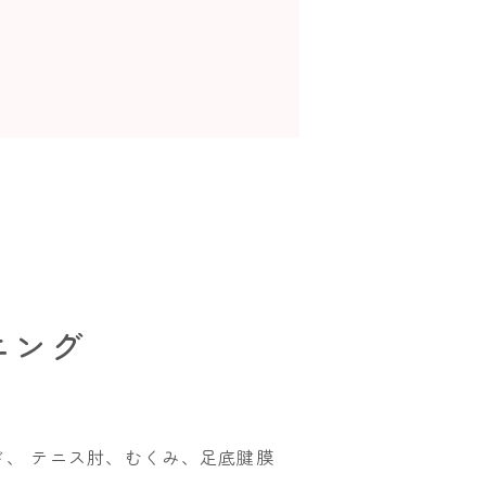
ニング
ド、 テニス肘、むくみ、足底腱膜