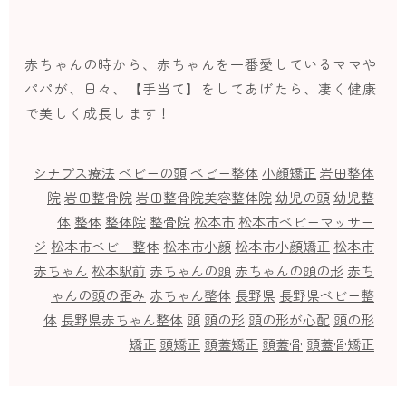
赤ちゃんの時から、赤ちゃんを一番愛しているママや
パパが、日々、【手当て】をしてあげたら、凄く健康
で美しく成長します！
シナプス療法
ベビーの頭
ベビー整体
小顔矯正
岩田整体
院
岩田整骨院
岩田整骨院美容整体院
幼児の頭
幼児整
体
整体
整体院
整骨院
松本市
松本市ベビーマッサー
ジ
松本市ベビー整体
松本市小顔
松本市小顔矯正
松本市
赤ちゃん
松本駅前
赤ちゃんの頭
赤ちゃんの頭の形
赤ち
ゃんの頭の歪み
赤ちゃん整体
長野県
長野県ベビー整
体
長野県赤ちゃん整体
頭
頭の形
頭の形が心配
頭の形
矯正
頭矯正
頭蓋矯正
頭蓋骨
頭蓋骨矯正