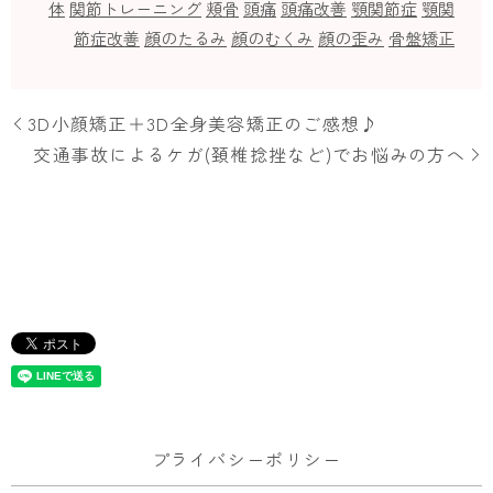
体
関節トレーニング
頬骨
頭痛
頭痛改善
顎関節症
顎関
節症改善
顔のたるみ
顔のむくみ
顔の歪み
骨盤矯正
3D小顔矯正＋3D全身美容矯正のご感想♪
交通事故によるケガ(頚椎捻挫など)でお悩みの方へ
プライバシーポリシー