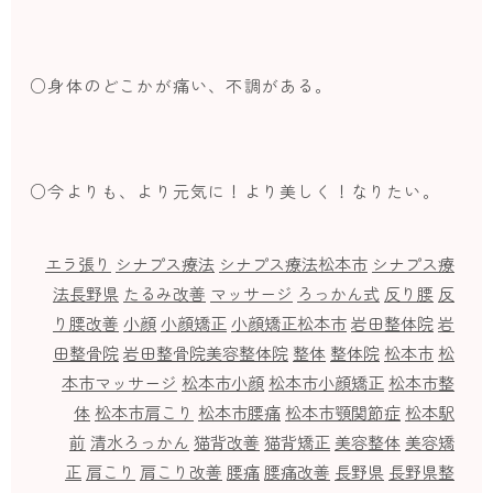
○身体のどこかが痛い、不調がある。
○今よりも、より元気に！より美しく！なりたい。
エラ張り
シナプス療法
シナプス療法松本市
シナプス療
法長野県
たるみ改善
マッサージ
ろっかん式
反り腰
反
り腰改善
小顔
小顔矯正
小顔矯正松本市
岩田整体院
岩
田整骨院
岩田整骨院美容整体院
整体
整体院
松本市
松
本市マッサージ
松本市小顔
松本市小顔矯正
松本市整
体
松本市肩こり
松本市腰痛
松本市顎関節症
松本駅
前
清水ろっかん
猫背改善
猫背矯正
美容整体
美容矯
正
肩こり
肩こり改善
腰痛
腰痛改善
長野県
長野県整