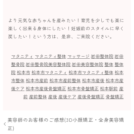
より元気な赤ちゃんを産みたい！育児を少しでも楽に
楽しく出来る身体にしたい！妊娠前のスタイルに早く
戻したい！という方は、是非、ご来院ください。
マタニティ
マタニティ整体
マッサージ
岩田整体院
岩田
整骨院
岩田整骨院美容整体院
岩田美容整体院
整体
整体
院
松本市
松本市マタニティ
松本市マタニティ整体
松本
市整体
松本市産前
松本市産前整体
松本市産後
松本市産
後ケア
松本市産後骨盤矯正
松本市骨盤矯正
松本駅前
産
前
産前整体
産後
産後ケア
産後骨盤矯正
骨盤矯正
美容師のお客様のご感想(3D小顔矯正・全身美容矯
正)