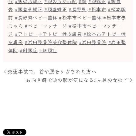
形
#頭の形矯正
#頭の形が心配
#頭
#頭矯正
#頭蓋
骨
#頭蓋骨矯正
#頭蓋矯正
#長野県
#松本市
#松本駅
前
#長野県ベビー整体
#松本市ベビー整体
#松本市赤
ちゃん
#ベビーマッサージ
#松本市ベビーマッサー
ジ
#アトピー
#アトピー性皮膚炎
#松本市アトピー性
皮膚炎
#岩田整骨院美容整体院
#岩田整骨院
#岩田整
体院
#斜頭症
#短頭症
交通事故で、首や腰をケガされた方へ
右向き癖で頭の形が気になる3ヶ月の女の子