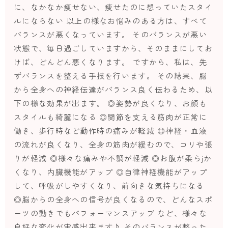
に、なかなか痩せない、痩せたのに想っていたスタイ
ルにならない 以上の様なお悩みのある方は、すべて
バランスが悪くなっています。 そのバランスが悪い
状態で、毎日過ごしていますから、そのままにしてお
けば、どんどん悪くなります。 ですから、私は、先
ずバランスを整える手技を行います。 その結果、脳
から全身への神経伝達がバランス良く伝わるため、以
下の様な効果が出ます。 ◎姿勢が良くなり、お顔も
スタイルも綺麗になる ◎関節を支える筋肉が正常に
働き、歩行時など動作時の痛みが軽減 ◎神経・血液
の流れが良くなり、全身の筋肉が緩むので、コリや張
りが軽減 ◎様々な痛みや不調が軽減 ◎お腹が柔らjか
くなり、内臓機能がアップ ◎自律神経機能がアップ
して、呼吸がしやすくなり、前向きな気持ちになる
◎脳からの全身への信号が良くなるので、どんなスポ
ーツの動きでもパフォーマンスアップ など、様々な
良好な変化が実感出来ます♪ そのバランスが整った