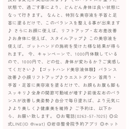
状態で、過ごす事により、どんどん身体は良い状態に
なって行きます。 なんと、特別な美容液を手首と足
首に塗るだけで、このバランスを整える事が出来ます
♪ さらにお顔に使えば、リフトアップ・左右差改善
♪お身体に使えば、スタイルアップ♪ この美容液を
使えば、ゴットハンドの施術を受けた様な結果が得ら
れます。 今、キャンペーンで、1000円体験している
ので、1000円で、どの位、身体が変わるか？ご実感し
てください♪ 【ゴットハンド美容液体験】バランス
改善♪小顔リフトアップ♪ウエストダウン 首周り・
手首・足首に美容液を塗るだけで、お顔もお腹も脚も
スッキリ♪全身の関節可動域が増す♪前後左右のバラ
ンスが改善し美姿勢♪自分で毎日塗れば、より元気に
♪より美しく♪健康美を維持♪ ご予約は、以下か
ら、お願い致します。 ◎お電話(0263-57-7025) ◎公
式LINE(ID @iwat) ◎岩田整骨院予約アプリ ◎ホット