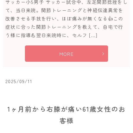
サッカー小5男子 サッカー試合中、左足関節捻挫をし
て、当日来院。関節トレーニングと神経伝達異常を
改善させる手技を行い、ほぼ痛みが無くなる👍この
症状に合った関節トレーニングを教えて、自宅で行
う様に指導💪翌日来院時に、セルフ […]
MORE
2025/09/11
1ヶ月前から右膝が痛い61歳女性のお
客様