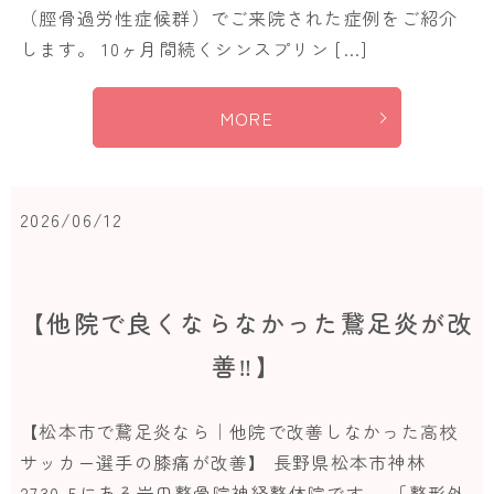
（脛骨過労性症候群）でご来院された症例をご紹介
します。 10ヶ月間続くシンスプリン […]
MORE
2026/06/12
【他院で良くならなかった鵞足炎が改
善‼️】
【松本市で鵞足炎なら｜他院で改善しなかった高校
サッカー選手の膝痛が改善】 長野県松本市神林
2730-5にある岩田整骨院神経整体院です。 「整形外