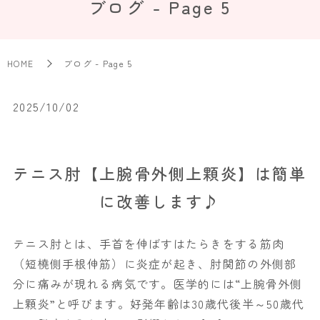
ブログ - Page 5
HOME
ブログ - Page 5
2025/10/02
テニス肘【上腕骨外側上顆炎】は簡単
に改善します♪
テニス肘とは、手首を伸ばすはたらきをする筋肉
（短橈側手根伸筋）に炎症が起き、肘関節の外側部
分に痛みが現れる病気です。医学的には“上腕骨外側
上顆炎”と呼びます。好発年齢は30歳代後半～50歳代