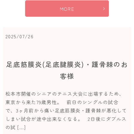
MORE
2025/07/26
足底筋膜炎(足底腱膜炎)・踵骨棘のお
客様
松本市開催のシニアのテニス大会に出場するため、
東京から来た79歳男性。 前日のシングルの試合
で、3ヶ月前から痛い足底筋膜炎・踵骨棘が悪化して
しまい試合が途中出来なくなる。 2日後にダブルス
の試 […]