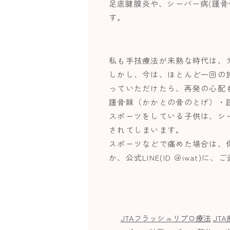
足底腱膜炎や、シーバー病(踵
す。
私も手技療法が未熟な時代は、
しかし、今は、ほとんど一回の
っていただけたら、再発の心配
踵骨棘（かかとの骨のとげ）・
スポーツをしている子供は、シ
されてしまいます。
スポーツなどで痛めた場合は、保険
か、公式LINE(ID ＠iwat)に
JTAフラッシュリプロ療法
JT