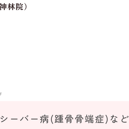
F
シーバー病(踵骨骨端症)な