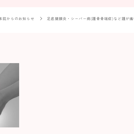
体院からのお知らせ
足底腱膜炎・シーバー病(踵骨骨端症)など踵が