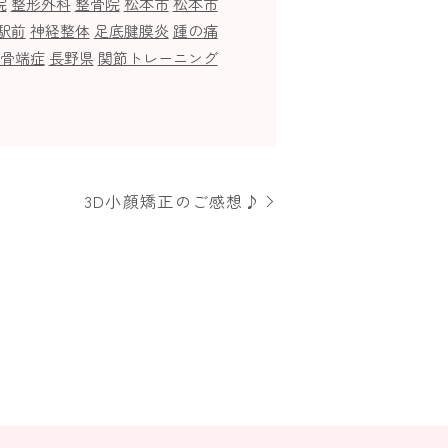
院
整形外科
整骨院
松本市
松本市
駅前
神経整体
足底腱膜炎
踵の痛
骨端症
長野県
関節トレーニング
3D小顔矯正のご感想♪