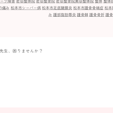
ーツ障害
岩田整体院
岩田整骨院
岩田整骨院美容整体院
整体
整体
の痛み
松本市シーバー病
松本市足底腱膜炎
松本市踵骨骨端症
松本
み
踵部脂肪辱炎
踵骨棘
踵骨骨折
踵骨
先生、困りませんか？