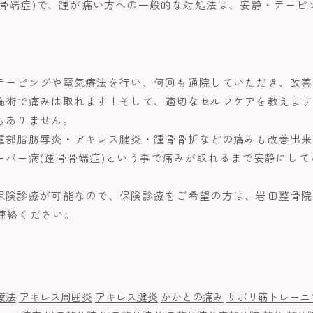
骨骨端症)で、踵が痛い方への一般的な対処法は、安静・テーピ
テーピングや電気療法を行い、何回も通院していただき、改善
施術で痛みは取れます！そして、適切なセルフケアを教えます
もありません。
踵部脂肪辱炎・アキレス腱炎・踵骨骨折などの痛みも改善出来
ーバー病(踵骨骨端症)という事で痛みが取れるまで安静にし
診療が可能なので、保険診療をご希望の方は、岩田整骨院まで、お電
、ご連絡ください。
A療法
アキレス周囲炎
アキレス腱炎
かかとの痛み
サボリ筋トレーニ