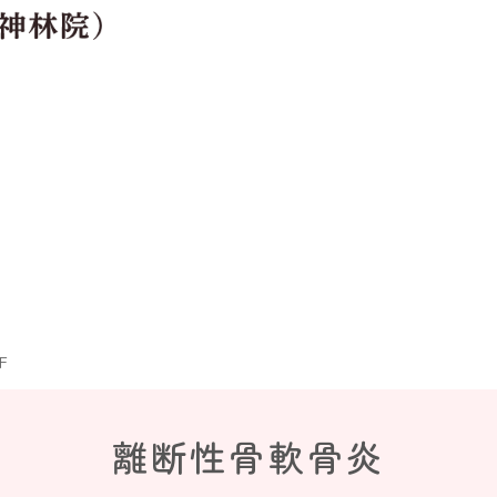
F
離断性骨軟骨炎