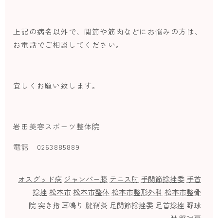
上記の病名以外で、関節や筋肉などにお悩みの方は、
お電話でご相談してください。
宜しくお願い致します。
岩田美容スポーツ整体院
電話 0263885889
オスグッド病
ジャンパー膝
テニス肘
手関節捻挫委
手首
捻挫
松本市
松本市整体
松本市整形外科
松本市整骨
院
突き指
耳鳴り
腱鞘炎
足関節捻挫委
足首捻挫
野球