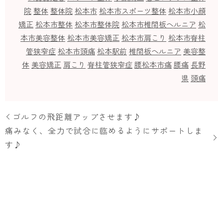
院
整体
整体院
松本市
松本市スポーツ整体
松本市小顔
矯正
松本市整体
松本市整体院
松本市椎間板ヘルニア
松
本市美容整体
松本市美容矯正
松本市肩こり
松本市脊柱
管狭窄症
松本市頭痛
松本駅前
椎間板ヘルニア
美容整
体
美容矯正
肩こり
脊柱管狭窄症
腰松本市痛
腰痛
長野
県
頭痛
ゴルフの飛距離アップさせます♪
痛みなく、全力で試合に臨めるようにサポートしま
す♪