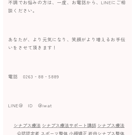
不調でお悩みの方は、一度、お電話から、LINEにご相
談ください。
あなたが、より元気になり、笑顔がより増えるお手伝
いをさせて頂きます！
電話 0263‐88‐5889
LINE＠ ID ＠iwat
シナプス療法
シナプス療法サポート講師
シナプス療法
公認認定者
スポーツ整体
小顔矯正
岩田シナプス整体