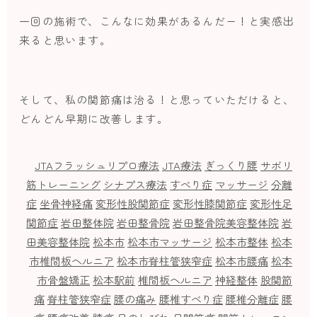
一回の施術で、こんなに効果があるんだー！と実感出
来ると思います。
そして、私の関節痛は治る！と思っていただけると、
どんどん早期に改善します。
JTAフラッシュリプロ療法
JTA療法
ぎっくり腰
サボリ
筋トレーニング
シナプス療法
すべり症
マッサージ
分離
症
坐骨神経痛
変形性股関節症
変形性膝関節症
変形性足
関節症
岩田整体院
岩田整骨院
岩田整骨院美容整体院
岩
田美容整体院
松本市
松本市マッサージ
松本市整体
松本
市椎間板ヘルニア
松本市脊柱管狭窄症
松本市腰痛
松本
市骨盤矯正
松本駅前
椎間板ヘルニア
神経整体
股関節
痛
脊柱管狭窄症
腰の痛み
腰椎すべり症
腰椎分離症
腰