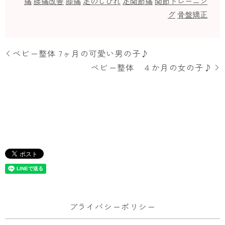
痛
腰痛改善
膝痛
足のしびれ
足関節痛
関節トレーニン
グ
骨盤矯正
ベビー整体 7ヶ月の可愛い男の子♪
ベビー整体 ４か月の女の子♪
プライバシーポリシー