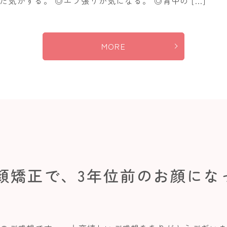
気がする。 ◎エラ張りが気になる。 ◎背中の […]
MORE
小顔矯正で、3年位前のお顔にな