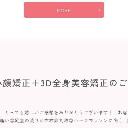
MORE
小顔矯正＋3D全身美容矯正の
。 とっても嬉しいご感想をありがとうございます！ お
痛い◎靴底の減りが左右非対称◎ハーフマラソンに向 […