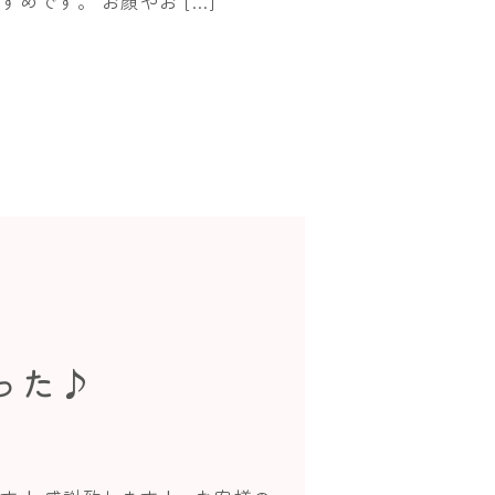
です。 お顔やお […]
った♪