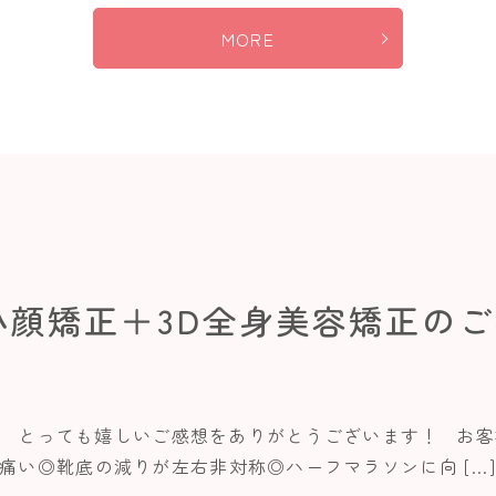
MORE
小顔矯正＋3D全身美容矯正の
。 とっても嬉しいご感想をありがとうございます！ お
痛い◎靴底の減りが左右非対称◎ハーフマラソンに向 […