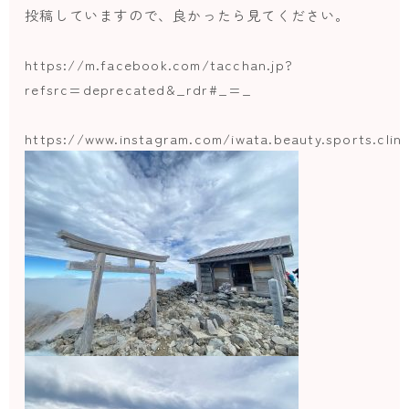
投稿していますので、良かったら見てください。
https://m.facebook.com/tacchan.jp?
refsrc=deprecated&_rdr#_=_
https://www.instagram.com/iwata.beauty.sports.clini