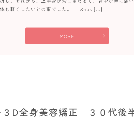
折し、それから、上半身が常に重だるく、背中が時に痛い
も軽くしたいとの事でした。 &nbs […]
MORE
+３D全身美容矯正 ３０代後