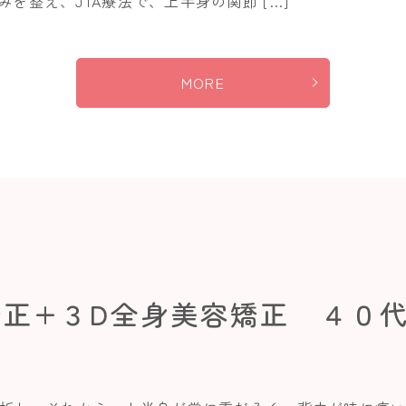
を整え、JTA療法で、上半身の関節 […]
MORE
矯正+３D全身美容矯正 ４０