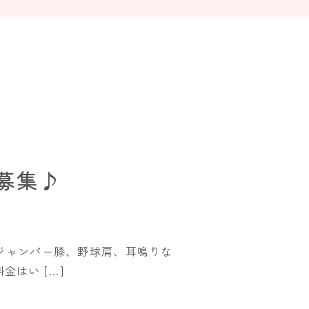
募集♪
ジャンパー膝、野球肩、耳鳴りな
はい […]